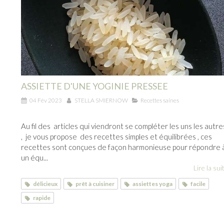
ASSIETTE D'UNE YOGINIE PRESSEE
04 Fév 2023
STELLA SMIERNOW
Recettes saines
Au fil des articles qui viendront se compléter les uns les autre
, je vous propose des recettes simples et équilibrées , ces
recettes sont conçues de façon harmonieuse pour répondre 
un équ...
Lire la suit
délicieux
prêt à cuisiner
assiettes yoga
facile
rapide