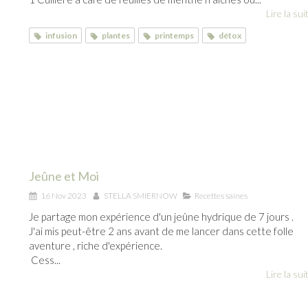
Lire la suit
infusion
plantes
printemps
détox
Jeûne et Moi
16 Nov 2023
STELLA SMIERNOW
Recettes saines
Je partage mon expérience d'un jeûne hydrique de 7 jours .
J'ai mis peut-être 2 ans avant de me lancer dans cette folle
aventure , riche d'expérience.
Cess...
Lire la suit