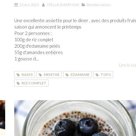
21 Avr 2023
STELLA SMIERNOW
Recettes saines
Une excellente assiette pour le diner , avec des produits frai
saison qui annoncent le printemps
Pour 2 personnes :
100g de riz complet
200g d'edamame pelés
55g d'amandes entières
1 gousse d...
Lire la sui
RADIS
MENTHE
EDAMAME
TOFU
RIZ COMPLET