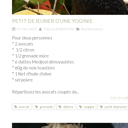
PETIT DEJEUNER D'UNE YOGINIE
07 Mar 2023
STELLA SMIERNOW
Recettes saines
Pour deux personnes
* 2 avocats
* 1/2 citron
* 1/2 grenade mûre
* 6 dattes Medjool dénoyautées
* 60g de noix toastées
* 1 filet d'huile d'olive
* sel poivre
Répartissez les avocats coupés da...
Lire la suit
avocat
grenade
dattes
veggie
petit déjeuner