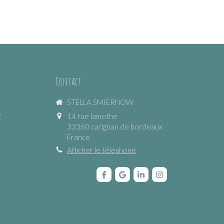
Contact
STELLA SMIERNOW
14 rue lamothe
E
33360
carignan de bordeaux
France
Afficher le téléphone