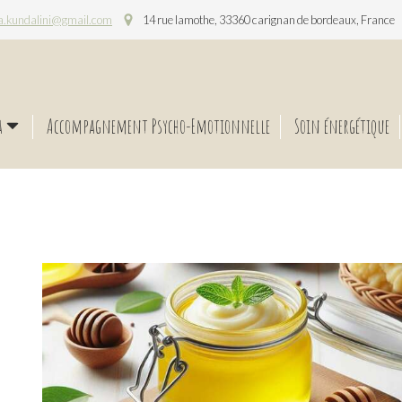
a.kundalini@gmail.com
14 rue lamothe, 33360 carignan de bordeaux, France
a
Accompagnement Psycho-Emotionnelle
Soin énergétique