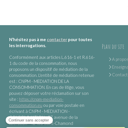
N’hésitez pas à me
contacter
pour toutes
Plan du site
les interrogations.
Conformément aux articles L.616-1 et R.616-
A propo
1 du code de la consommation, nous
Enseign
proposons un dispositif de médiation de la
Contact
consommation. L'entité de médiation retenue
est : CNPM - MEDIATION DE LA
CONSOMMATION. En cas de litige, vous
pouvez déposer votre réclamation sur son
site :
https://cnpm-mediation-
consommation.eu
ou par voie postale en
écrivant à CNPM - MEDIATION -
CONSOMMATION - 27 avenue de la
libération - 42400 Saint-Chamond