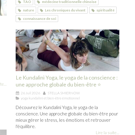
TAO
médecine traditionnelle chinoise
nature
Les chroniques du vivant
spiritualité
connaissance de soi
Le Kundalini Yoga, le yoga de la conscience :
une approche globale du bien-être ⭐
te...
26 Juil 2026
STELLA SMIERNOW
yoga kundalini et bien-être émotionnel
Découvrez le Kundalini Yoga, le yoga de la
conscience. Une approche globale du bien-être pour
mieux gérer le stress, les émotions et retrouver
l'équilibre.
Lire la suite...