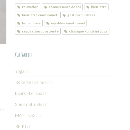
relaxation
connaissance de soi
bien-être
bien-être émotionnel
gestion du stress
lacher prise
equilibre émotionnel
respiration consciente
classique kundalini yoga
Catégories
Yoga
(5)
Recettes saines
(12)
Elixirs FLoraux
(7)
Soins naturels
(1)
te...
MANTRAS
(13)
REIKI
(1)