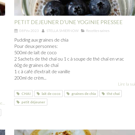
PETIT DEJEUNER D'UNE YOGINIE PRESSEE
08 Fév 2023
STELLA SMIERNOW
Recettes saines
Pudding aux graines de chia
Pour deux personnes:
500ml de lait de coco
2 Sachets de thé chaï ou 1 c à soupe de thé chaï en vrac
60g de graines de chaï
1 c à café d'extrait de vanille
200ml de crèm...
Lire la sui
CHAI
lait de coco
graines de chia
thé chai
petit déjeuner
e...