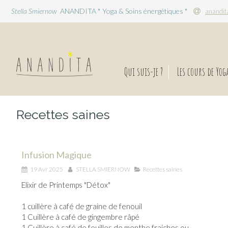
Stella Smiernow
ANANDITA * Yoga & Soins énergétiques *
anandit
Qui suis-je ?
Les cours de Yog
Recettes saines
Infusion Magique
19 Avr 2025
STELLA SMIERNOW
Recettes saines
Elixir de Printemps "Détox"
1 cuillère à café de graine de fenouil
1 Cuillère à café de gingembre râpé
1 Cuillère à café de feuilles de menthe fraiches ou...