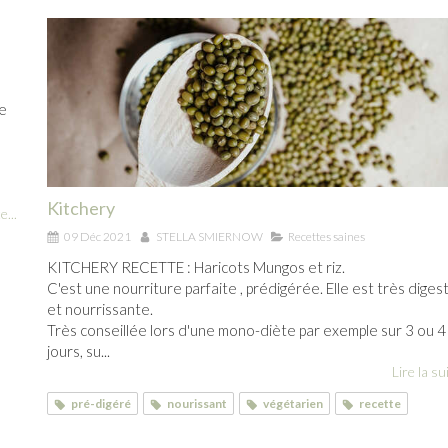
de
Kitchery
e...
09 Déc 2021
STELLA SMIERNOW
Recettes saines
KITCHERY RECETTE : Haricots Mungos et riz.
C'est une nourriture parfaite , prédigérée. Elle est très diges
et nourrissante.
Très conseillée lors d'une mono-diète par exemple sur 3 ou 4
jours, su...
Lire la sui
pré-digéré
nourissant
végétarien
recette