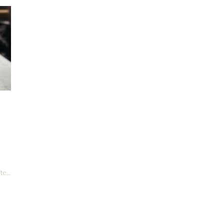
te...