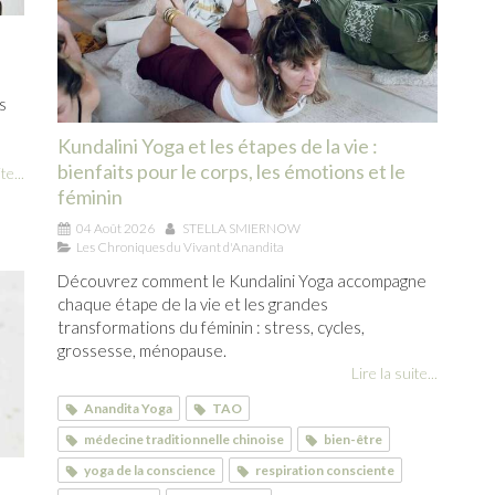
s
Kundalini Yoga et les étapes de la vie :
bienfaits pour le corps, les émotions et le
te...
féminin
04 Août 2026
STELLA SMIERNOW
Les Chroniques du Vivant d'Anandita
Découvrez comment le Kundalini Yoga accompagne
chaque étape de la vie et les grandes
transformations du féminin : stress, cycles,
grossesse, ménopause.
Lire la suite...
Anandita Yoga
TAO
médecine traditionnelle chinoise
bien-être
yoga de la conscience
respiration consciente