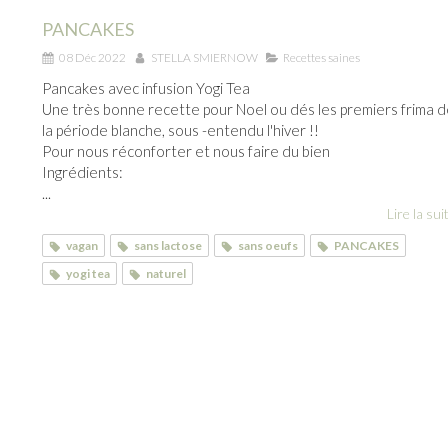
PANCAKES
08 Déc 2022
STELLA SMIERNOW
Recettes saines
Pancakes avec infusion Yogi Tea
Une très bonne recette pour Noel ou dés les premiers frima 
la période blanche, sous -entendu l'hiver !!
Pour nous réconforter et nous faire du bien
Ingrédients:
...
Lire la suit
vagan
sans lactose
sans oeufs
PANCAKES
yogi tea
naturel