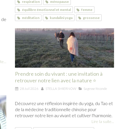
respiration
ménopause
équilibre émotionnel et mental
femme
méditation
kundalini yoga
grossesse
s de
te...
Prendre soin du vivant : une invitation à
retrouver notre lien avec la nature ⭐
28 Juil 2026
STELLA SMIERNOW
Sagesse féconde
Découvrez une réflexion inspirée du yoga, du Tao et
de la médecine traditionnelle chinoise pour
retrouver notre lien au vivant et cultiver l'harmonie.
Lire la suite...