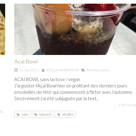
Acai Bowl
01 Sep 2021
STELLA SMIERNOW
Recettes saines
ACAÏ BOWL sans lactose / vegan
J'ai goûter l'Açaï Bowl hier en profitant des derniers jours
ensoleillés de l'été qui commencent à flirter avec l'automne.
Sincèrement j'ai été subjuguée par la text...
Lire la sui
e...
sain
naturel
vitalité