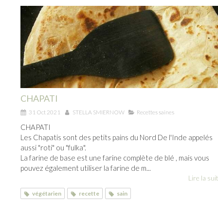
CHAPATI
31 Oct 2021
STELLA SMIERNOW
Recettes saines
CHAPATI
Les Chapatis sont des petits pains du Nord De l'Inde appelés
aussi "roti" ou "fulka".
La farine de base est une farine complète de blé , mais vous
pouvez également utiliser la farine de m...
Lire la suit
végétarien
recette
sain