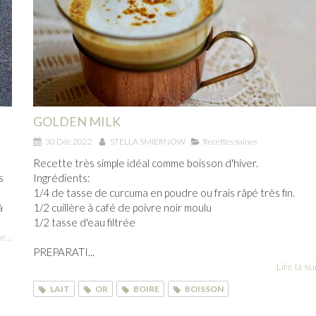
GOLDEN MILK
30 Déc 2022
STELLA SMIERNOW
Recettes saines
Recette très simple idéal comme boisson d'hiver.
s
Ingrédients:
1/4 de tasse de curcuma en poudre ou frais râpé très fin.
à
1/2 cuillère à café de poivre noir moulu
1/2 tasse d'eau filtrée
e...
PREPARATI...
Lire la sui
LAIT
OR
BOIRE
BOISSON