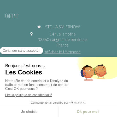
Contact
STELLA SMIERNOW
14 rue lamothe
33360
carignan de bordeaux
France
Afficher le téléphone
https://www.yogadansmaville.fr
©2024 STELLA SMIERNOW - Yoga Relaxation Méditation
Fleurs De Bach Reiki
Création et référencement du site par Simplébo