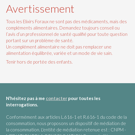
Avertissement
Tous les Elixirs Foraux ne sont pas des médicaments, mais des
compléments alimentaires. Demandez toujours conseil ou
l’avis d’un professionnel de santé qualifié pour toute question
portant sur un problème de santé.
Un complément alimentaire ne doit pas remplacer une
alimentation équilibrée, variée et un mode de vie sain.
Tenir hors de portée des enfants.
N’hésitez pas à me
contacter
pour toutes les
interrogations.
Conformément aux articles L.616-1 et R.616-1 du code de la
consommation, nous proposons un dispositif de médiation de
la consommation. L'entité de médiation retenue est : CNPM -