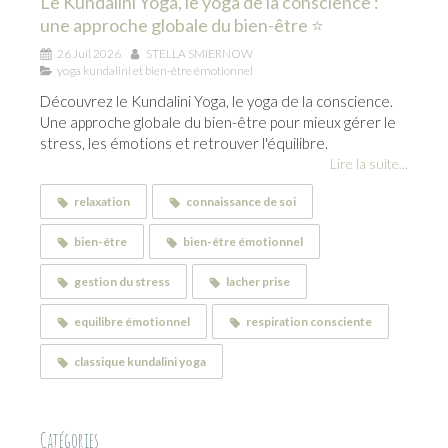
Le Kundalini Yoga, le yoga de la conscience :
une approche globale du bien-être ⭐
26 Juil 2026
STELLA SMIERNOW
yoga kundalini et bien-être émotionnel
Découvrez le Kundalini Yoga, le yoga de la conscience.
Une approche globale du bien-être pour mieux gérer le
stress, les émotions et retrouver l'équilibre.
Lire la suite...
relaxation
connaissance de soi
bien-être
bien-être émotionnel
gestion du stress
lacher prise
equilibre émotionnel
respiration consciente
classique kundalini yoga
Catégories