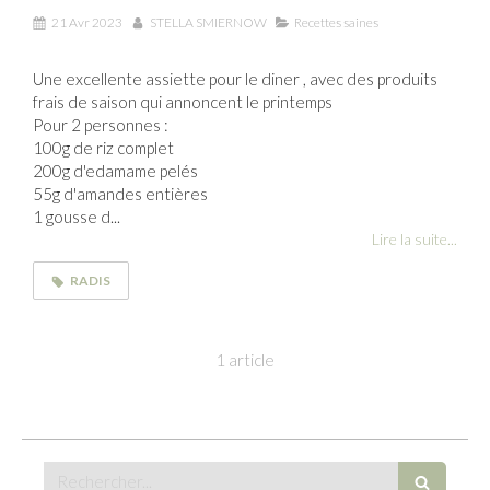
21 Avr 2023
STELLA SMIERNOW
Recettes saines
Une excellente assiette pour le diner , avec des produits
frais de saison qui annoncent le printemps
Pour 2 personnes :
100g de riz complet
200g d'edamame pelés
55g d'amandes entières
1 gousse d...
Lire la suite...
RADIS
1 article
Rechercher