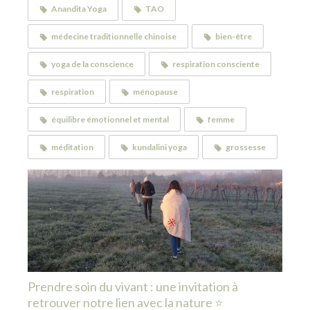
Anandita Yoga
TAO
médecine traditionnelle chinoise
bien-être
yoga de la conscience
respiration consciente
respiration
ménopause
équilibre émotionnel et mental
femme
méditation
kundalini yoga
grossesse
Prendre soin du vivant : une invitation à
retrouver notre lien avec la nature ⭐