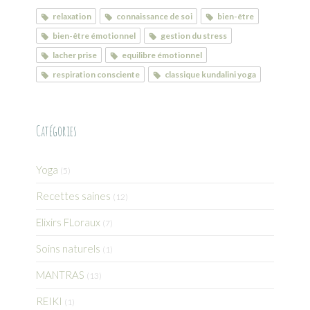
relaxation
connaissance de soi
bien-être
bien-être émotionnel
gestion du stress
lacher prise
equilibre émotionnel
respiration consciente
classique kundalini yoga
Catégories
Yoga
(5)
Recettes saines
(12)
Elixirs FLoraux
(7)
Soins naturels
(1)
MANTRAS
(13)
REIKI
(1)