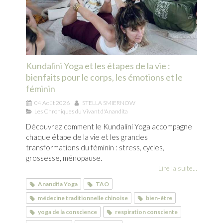
Kundalini Yoga et les étapes de la vie :
bienfaits pour le corps, les émotions et le
féminin
04 Août 2026
STELLA SMIERNOW
Les Chroniques du Vivant d'Anandita
Découvrez comment le Kundalini Yoga accompagne
chaque étape de la vie et les grandes
transformations du féminin : stress, cycles,
grossesse, ménopause.
Lire la suite...
Anandita Yoga
TAO
médecine traditionnelle chinoise
bien-être
yoga de la conscience
respiration consciente