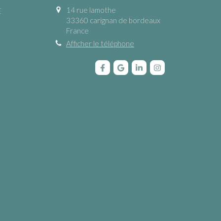
14 rue lamothe
E
33360
carignan de bordeaux
France
Afficher le téléphone