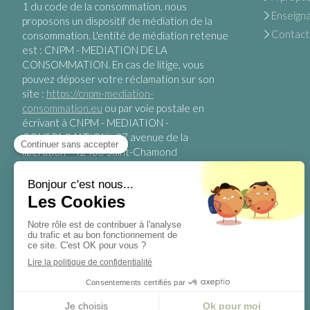
1 du code de la consommation, nous
Enseign
proposons un dispositif de médiation de la
Contact
consommation. L'entité de médiation retenue
est : CNPM - MEDIATION DE LA
CONSOMMATION. En cas de litige, vous
pouvez déposer votre réclamation sur son
site :
https://cnpm-mediation-
consommation.eu
ou par voie postale en
écrivant à CNPM - MEDIATION -
CONSOMMATION - 27 avenue de la
libération - 42400 Saint-Chamond
S'inscrire à la newsletter
Votre email
https://www.yogadansmaville.fr