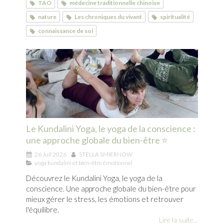
TAO
médecine traditionnelle chinoise
nature
Les chroniques du vivant
spiritualité
connaissance de soi
Le Kundalini Yoga, le yoga de la conscience :
une approche globale du bien-être ⭐
26 Juil 2026
STELLA SMIERNOW
yoga kundalini et bien-être émotionnel
Découvrez le Kundalini Yoga, le yoga de la
conscience. Une approche globale du bien-être pour
mieux gérer le stress, les émotions et retrouver
l'équilibre.
Lire la suite...