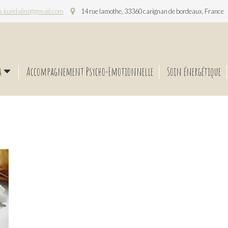
a.kundalini@gmail.com
14 rue lamothe, 33360 carignan de bordeaux, France
a
Accompagnement Psycho-Emotionnelle
Soin énergétique