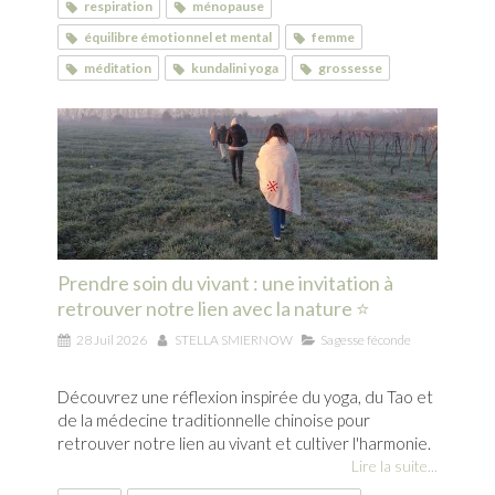
respiration
ménopause
équilibre émotionnel et mental
femme
méditation
kundalini yoga
grossesse
Prendre soin du vivant : une invitation à
retrouver notre lien avec la nature ⭐
28 Juil 2026
STELLA SMIERNOW
Sagesse féconde
Découvrez une réflexion inspirée du yoga, du Tao et
de la médecine traditionnelle chinoise pour
retrouver notre lien au vivant et cultiver l'harmonie.
Lire la suite...