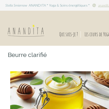
Stella Smiernow
ANANDITA * Yoga & Soins énergétiques *
anandit
Qui suis-je ?
Les cours de Yog
Beurre clarifié