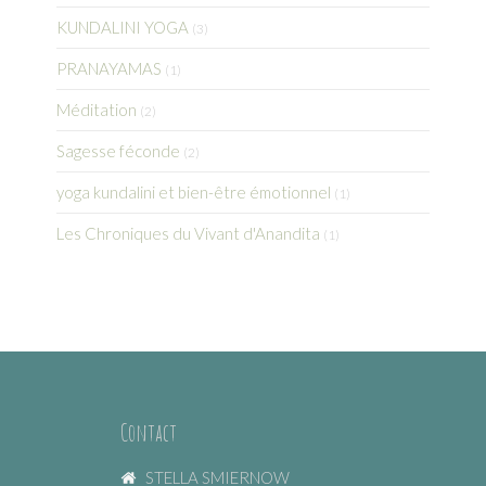
KUNDALINI YOGA
(3)
PRANAYAMAS
(1)
Méditation
(2)
Sagesse féconde
(2)
yoga kundalini et bien-être émotionnel
(1)
Les Chroniques du Vivant d'Anandita
(1)
Contact
STELLA SMIERNOW