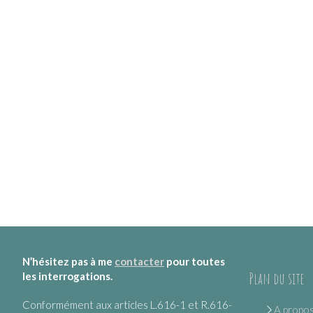
N’hésitez pas à me
contacter
pour toutes
Plan du site
les interrogations.
Conformément aux articles L.616-1 et R.616-
A propo