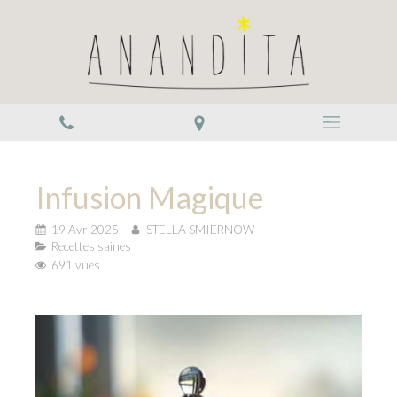
Infusion Magique
19 Avr 2025
STELLA SMIERNOW
Recettes saines
691 vues