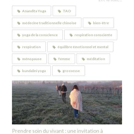
Anandita Yoga
TAO
médecine traditionnelle chinoise
bien-être
yoga de la conscience
respiration consciente
respiration
équilibre émotionnel et mental
ménopause
femme
méditation
kundalini yoga
grossesse
Prendre soin du vivant : une invitation à