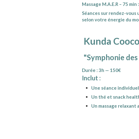
Massage M.A.E.R – 75 min :
Séances sur rendez-vous 
selon votre énergie du m
Kunda Cooc
"Symphonie des
Durée : 3h — 150€
Inclut :
Une séance individuel
Un thé et snack healt
Un massage relaxant au