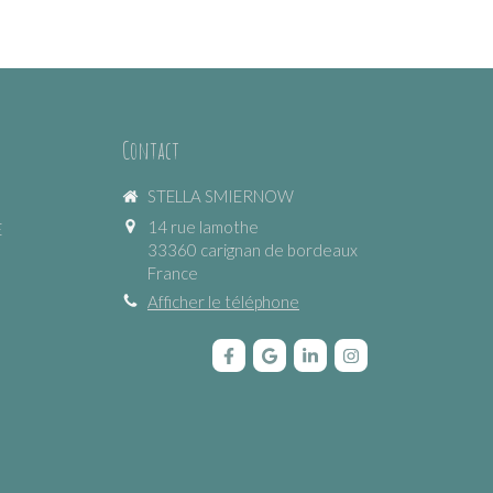
Contact
STELLA SMIERNOW
14 rue lamothe
E
33360
carignan de bordeaux
France
Afficher le téléphone