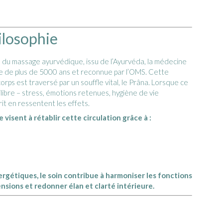
ilosophie
e du massage ayurvédique, issu de l’Ayurvéda, la médecine
lle de plus de 5000 ans et reconnue par l’OMS. Cette
rps est traversé par un souffle vital, le Prâna. Lorsque ce
libre – stress, émotions retenues, hygiène de vie
rit en ressentent les effets.
visent à rétablir cette circulation grâce à :
ergétiques, le soin contribue à harmoniser les fonctions
ensions et redonner élan et clarté intérieure.