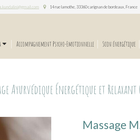
a.kundalini@gmail.com
14 rue lamothe, 33360 carignan de bordeaux, France
a
Accompagnement Psycho-Emotionnelle
Soin énergétique
age Ayurvédique Énergétique et Relaxant (
Massage M.