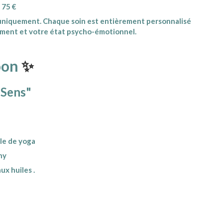
 75 €
uniquement. Chaque soin est entièrement personnalisé
oment et votre état psycho-émotionnel.
oon
✨
 Sens"
le de yoga
hy
x huiles .