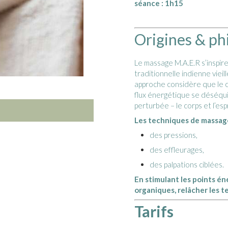
séance : 1h15
Origines & ph
Le massage M.A.E.R s’inspir
traditionnelle indienne viei
approche considère que le co
flux énergétique se déséqui
perturbée – le corps et l’esp
Les techniques de massage 
des pressions,
des effleurages,
des palpations ciblées.
En stimulant les points én
organiques, relâcher les t
Tarifs