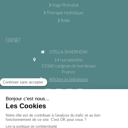
Yoga Prénatal
Thérapie Holistique
Reiki
Contact
STELLA SMIERNOW
14 rue lamothe
33360
carignan de bordeaux
France
Afficher le téléphone
https://www.yogadansmaville.fr
©2024 STELLA SMIERNOW - Yoga Relaxation Méditation