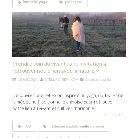
kundalini yoga
grossesse
Prendre soin du vivant : une invitation à
retrouver notre lien avec la nature ⭐
28 Juil 2026
STELLA SMIERNOW
Sagesse féconde
Découvrez une réflexion inspirée du yoga, du Tao et de
la médecine traditionnelle chinoise pour retrouver
notre lien au vivant et cultiver l'harmonie.
Lire la suite...
TAO
médecine traditionnelle chinoise