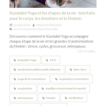
Kundalini Yoga et les étapes de la vie : bienfaits
pour le corps, les émotions et le féminin
04 Août 2026
STELLA SMIERNOW
Les Chroniques du Vivant d'Anandita
Découvrez comment le Kundalini Yoga accompagne
chaque étape de la vie et les grandes transformations
du féminin : stress, cycles, grossesse, ménopause.
Lire la suite...
Anandita Yoga
TAO
médecine traditionnelle chinoise
bien-être
yoga de la conscience
respiration consciente
respiration
équilibre émotionnel et mental
ménopause
femme
méditation