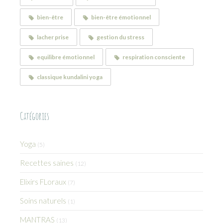
bien-être
bien-être émotionnel
lacher prise
gestion du stress
equilibre émotionnel
respiration consciente
classique kundalini yoga
Catégories
Yoga
(5)
Recettes saines
(12)
Elixirs FLoraux
(7)
Soins naturels
(1)
MANTRAS
(13)