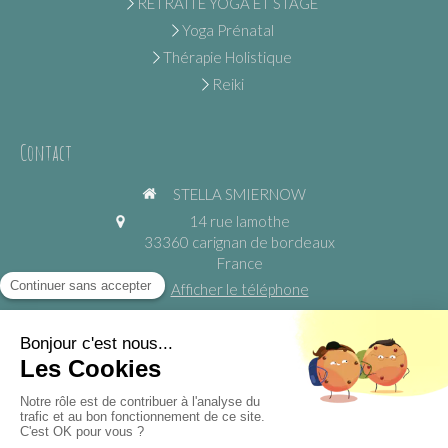
RETRAITE YOGA ET STAGE
Yoga Prénatal
Thérapie Holistique
Reiki
Contact
STELLA SMIERNOW
14 rue lamothe
33360
carignan de bordeaux
France
Afficher le téléphone
https://www.yogadansmaville.fr
©2024 STELLA SMIERNOW - Yoga Relaxation Méditation