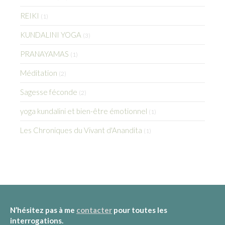
REIKI
(1)
KUNDALINI YOGA
(3)
PRANAYAMAS
(1)
Méditation
(2)
Sagesse féconde
(2)
yoga kundalini et bien-être émotionnel
(1)
Les Chroniques du Vivant d'Anandita
(1)
N’hésitez pas à me
contacter
pour toutes les
interrogations.