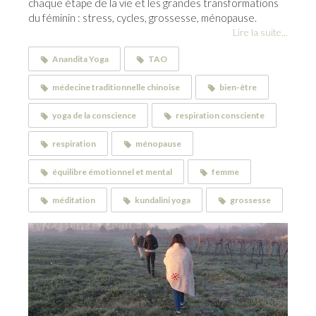
chaque étape de la vie et les grandes transformations
du féminin : stress, cycles, grossesse, ménopause.
Lire la suite...
Anandita Yoga
TAO
médecine traditionnelle chinoise
bien-être
yoga de la conscience
respiration consciente
respiration
ménopause
équilibre émotionnel et mental
femme
méditation
kundalini yoga
grossesse