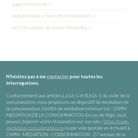
Sagesse féconde
(2)
yoga kundalini et bien-être émotionnel
(1)
Les Chroniques du Vivant d'Anandita
(1)
N’hésitez pas à me
contacter
pour toutes les
interrogations.
Conformément aux articles L.616-1 et R.616-1 du code de la
consommation, nous proposons un dispositif de médiation de
la consommation. L'entité de médiation retenue est : CNPM -
MEDIATION DE LA CONSOMMATION. En cas de litige, vous
pouvez déposer votre réclamation sur son site :
https://cnpm-
mediation-consommation.eu
ou par voie postale en écrivant à
CNPM - MEDIATION - CONSOMMATION - 27 avenue de la