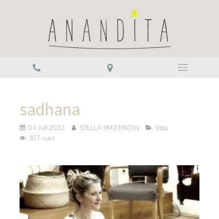
sadhana
04 Juil 2022
STELLA SMIERNOW
Yoga
307 vues