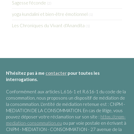
Sagesse féconde
(2)
yoga kundalini et bien-être émotionnel
(1)
Les Chroniques du Vivant d'Anandita
(1)
N’hésitez pas à me
contacter
pour toutes les
interrogations.
Conformément aux articles L.616-1 et R.616-1 du code de la
consommation, nous proposons un dispositif de médiation de
la consommation. L'entité de médiation retenue est : CNPM -
MEDIATION DE LA CONSOMMATION. En cas de litige, vous
pouvez déposer votre réclamation sur son site :
https://cnpm-
mediation-consommation.eu
ou par voie postale en écrivant à
CNPM - MEDIATION - CONSOMMATION - 27 avenue de la