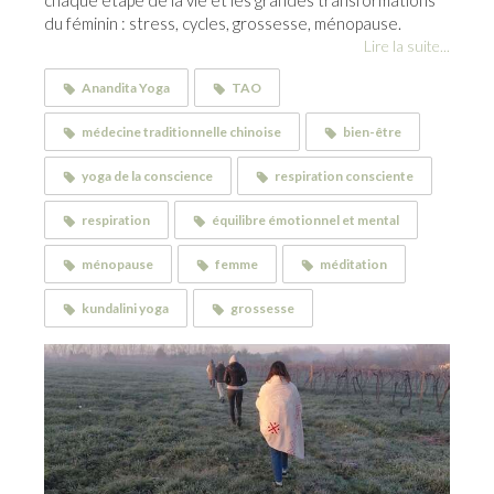
chaque étape de la vie et les grandes transformations
du féminin : stress, cycles, grossesse, ménopause.
Lire la suite...
Anandita Yoga
TAO
médecine traditionnelle chinoise
bien-être
yoga de la conscience
respiration consciente
respiration
équilibre émotionnel et mental
ménopause
femme
méditation
kundalini yoga
grossesse