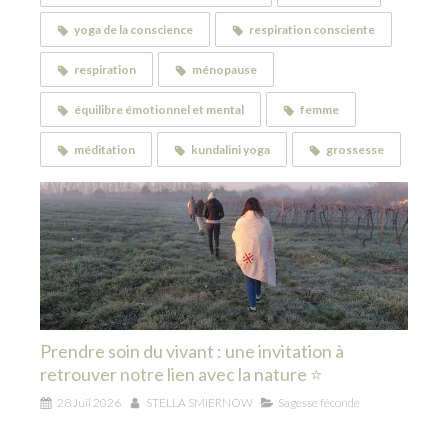
yoga de la conscience
respiration consciente
respiration
ménopause
équilibre émotionnel et mental
femme
méditation
kundalini yoga
grossesse
Prendre soin du vivant : une invitation à
retrouver notre lien avec la nature ⭐
28 Juil 2026
STELLA SMIERNOW
Sagesse féconde