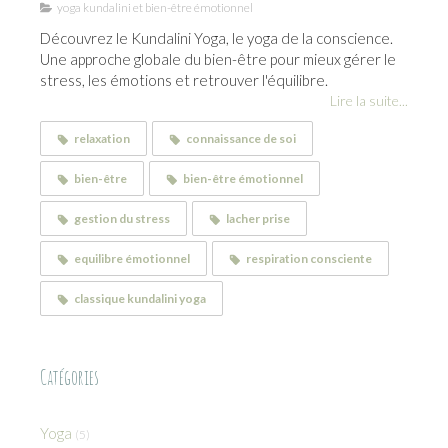
yoga kundalini et bien-être émotionnel
Découvrez le Kundalini Yoga, le yoga de la conscience.
Une approche globale du bien-être pour mieux gérer le
stress, les émotions et retrouver l'équilibre.
Lire la suite...
relaxation
connaissance de soi
bien-être
bien-être émotionnel
gestion du stress
lacher prise
equilibre émotionnel
respiration consciente
classique kundalini yoga
Catégories
Yoga
(5)