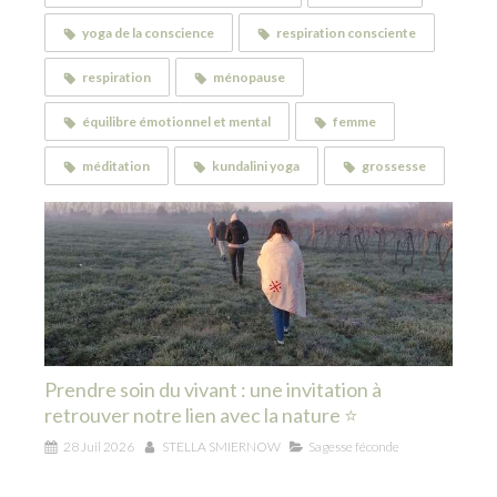
yoga de la conscience
respiration consciente
respiration
ménopause
équilibre émotionnel et mental
femme
méditation
kundalini yoga
grossesse
Prendre soin du vivant : une invitation à
retrouver notre lien avec la nature ⭐
28 Juil 2026
STELLA SMIERNOW
Sagesse féconde