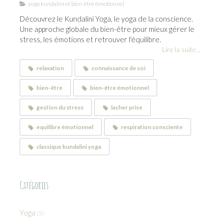
yoga kundalini et bien-être émotionnel
Découvrez le Kundalini Yoga, le yoga de la conscience.
Une approche globale du bien-être pour mieux gérer le
stress, les émotions et retrouver l'équilibre.
Lire la suite...
relaxation
connaissance de soi
bien-être
bien-être émotionnel
gestion du stress
lacher prise
equilibre émotionnel
respiration consciente
classique kundalini yoga
Catégories
Yoga
(5)