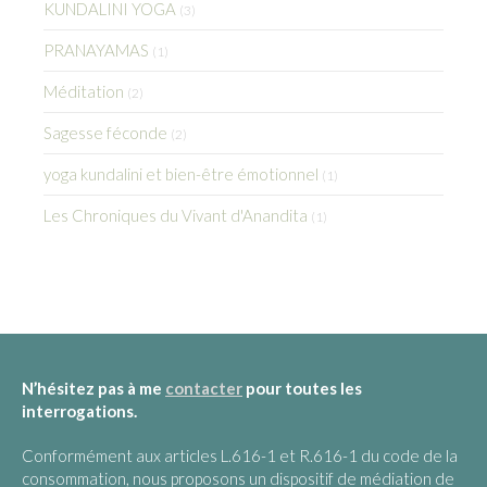
KUNDALINI YOGA
(3)
PRANAYAMAS
(1)
Méditation
(2)
Sagesse féconde
(2)
yoga kundalini et bien-être émotionnel
(1)
Les Chroniques du Vivant d'Anandita
(1)
N’hésitez pas à me
contacter
pour toutes les
interrogations.
Conformément aux articles L.616-1 et R.616-1 du code de la
consommation, nous proposons un dispositif de médiation de