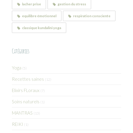
lacher prise
gestion du stress
equilibre émotionnel
respiration consciente
classique kundalini yoga
Catégories
Yoga
(5)
Recettes saines
(12)
Elixirs FLoraux
(7)
Soins naturels
(1)
MANTRAS
(13)
REIKI
(1)