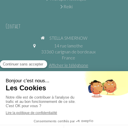
Reiki
Contact
STELLA SMIERNOW
14 rue lamothe
33360
carignan de bordeaux
France
Afficher le téléphone
https://www.yogadansmaville.fr
©2024 STELLA SMIERNOW - Yoga Relaxation Méditation
Fleurs De Bach Reiki