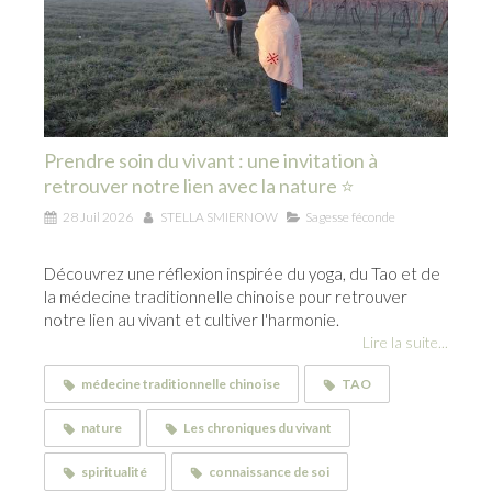
Prendre soin du vivant : une invitation à
retrouver notre lien avec la nature ⭐
28 Juil 2026
STELLA SMIERNOW
Sagesse féconde
Découvrez une réflexion inspirée du yoga, du Tao et de
la médecine traditionnelle chinoise pour retrouver
notre lien au vivant et cultiver l'harmonie.
Lire la suite...
médecine traditionnelle chinoise
TAO
nature
Les chroniques du vivant
spiritualité
connaissance de soi