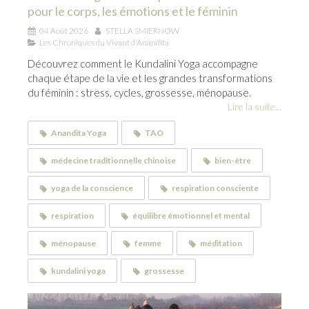
pour le corps, les émotions et le féminin
04 Août 2026
STELLA SMIERNOW
Les Chroniques du Vivant d'Anandita
Découvrez comment le Kundalini Yoga accompagne
chaque étape de la vie et les grandes transformations
du féminin : stress, cycles, grossesse, ménopause.
Lire la suite...
Anandita Yoga
TAO
médecine traditionnelle chinoise
bien-être
yoga de la conscience
respiration consciente
respiration
équilibre émotionnel et mental
ménopause
femme
méditation
kundalini yoga
grossesse