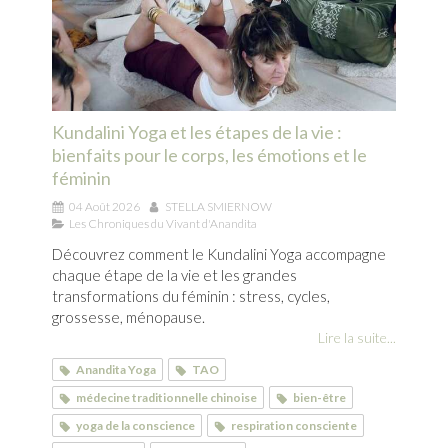
Kundalini Yoga et les étapes de la vie :
bienfaits pour le corps, les émotions et le
féminin
04 Août 2026
STELLA SMIERNOW
Les Chroniques du Vivant d'Anandita
Découvrez comment le Kundalini Yoga accompagne
chaque étape de la vie et les grandes
transformations du féminin : stress, cycles,
grossesse, ménopause.
Lire la suite...
Anandita Yoga
TAO
médecine traditionnelle chinoise
bien-être
yoga de la conscience
respiration consciente