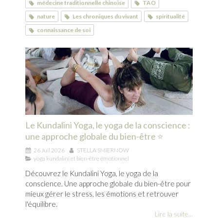
médecine traditionnelle chinoise
TAO
nature
Les chroniques du vivant
spiritualité
connaissance de soi
Le Kundalini Yoga, le yoga de la conscience :
une approche globale du bien-être ⭐
26 Juil 2026
STELLA SMIERNOW
yoga kundalini et bien-être émotionnel
Découvrez le Kundalini Yoga, le yoga de la
conscience. Une approche globale du bien-être pour
mieux gérer le stress, les émotions et retrouver
l'équilibre.
Lire la suite...