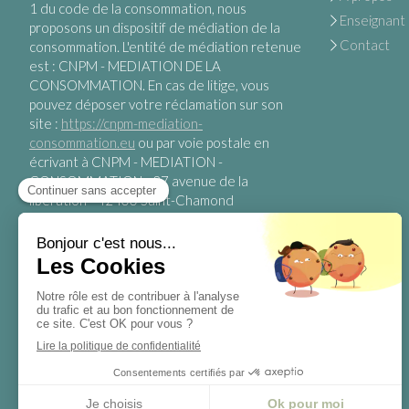
1 du code de la consommation, nous
Enseignant
proposons un dispositif de médiation de la
Contact
consommation. L'entité de médiation retenue
est : CNPM - MEDIATION DE LA
CONSOMMATION. En cas de litige, vous
pouvez déposer votre réclamation sur son
site :
https://cnpm-mediation-
consommation.eu
ou par voie postale en
écrivant à CNPM - MEDIATION -
CONSOMMATION - 27 avenue de la
libération - 42400 Saint-Chamond
S'inscrire à la newsletter
Votre email
https://www.yogadansmaville.fr