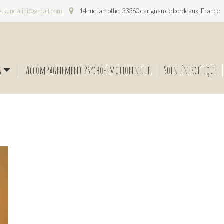
a.kundalini@gmail.com
14 rue lamothe, 33360 carignan de bordeaux, France
a
Accompagnement Psycho-Emotionnelle
Soin énergétique