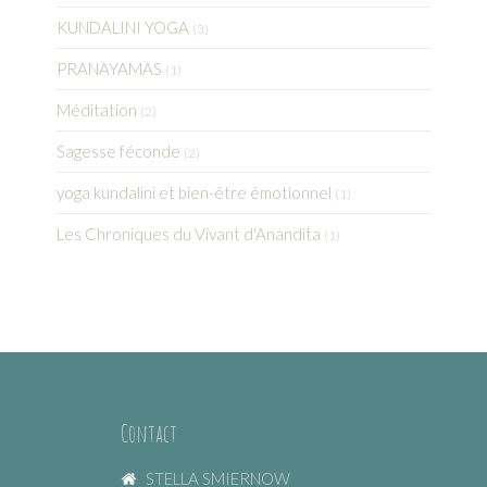
KUNDALINI YOGA
(3)
PRANAYAMAS
(1)
Méditation
(2)
Sagesse féconde
(2)
yoga kundalini et bien-être émotionnel
(1)
Les Chroniques du Vivant d'Anandita
(1)
Contact
STELLA SMIERNOW