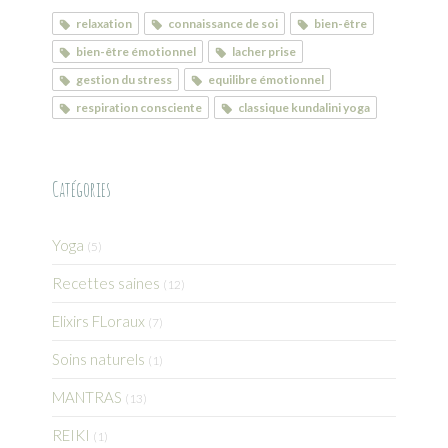
relaxation
connaissance de soi
bien-être
bien-être émotionnel
lacher prise
gestion du stress
equilibre émotionnel
respiration consciente
classique kundalini yoga
Catégories
Yoga
(5)
Recettes saines
(12)
Elixirs FLoraux
(7)
Soins naturels
(1)
MANTRAS
(13)
REIKI
(1)