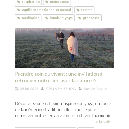
respiration
ménopause
équilibre émotionnel et mental
femme
méditation
kundalini yoga
grossesse
Prendre soin du vivant : une invitation à
retrouver notre lien avec la nature ⭐
28 Juil 2026
STELLA SMIERNOW
Sagesse féconde
Découvrez une réflexion inspirée du yoga, du Tao et
de la médecine traditionnelle chinoise pour
retrouver notre lien au vivant et cultiver l'harmonie.
Lire la suite...