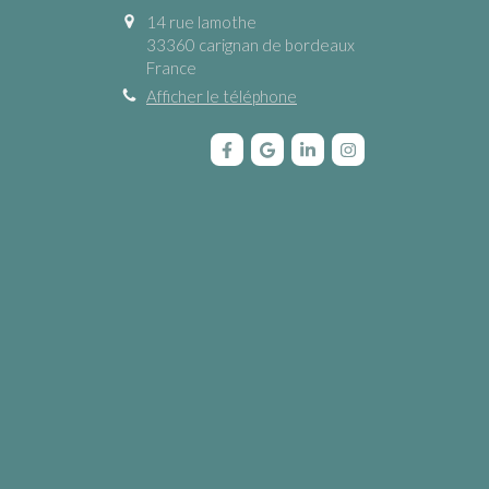
14 rue lamothe
33360
carignan de bordeaux
France
Afficher le téléphone