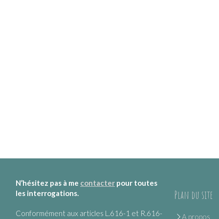
N’hésitez pas à me
contacter
pour toutes
Plan du site
les interrogations.
Conformément aux articles L.616-1 et R.616-
A propos