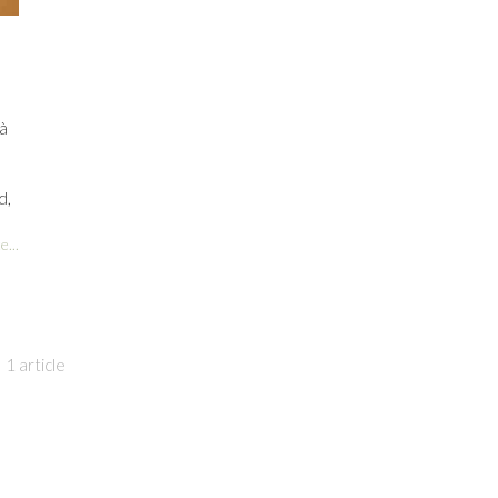
 à
d,
e...
1 article